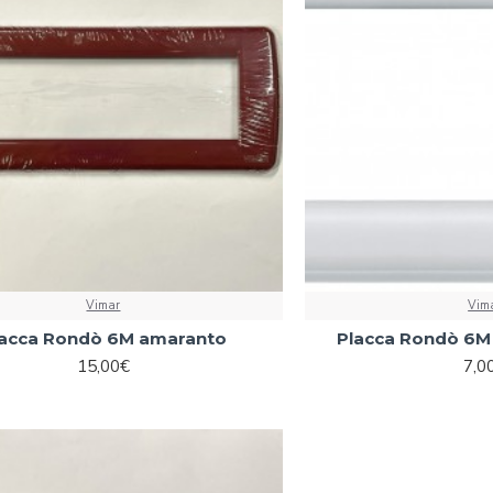
Vimar
Vim
lacca Rondò 6M amaranto
Placca Rondò 6M 
15,00€
7,0