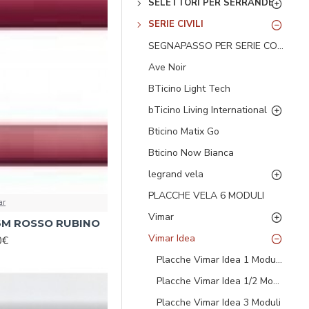
SELETTORI PER SERRANDE
SERIE CIVILI
SEGNAPASSO PER SERIE COMPONIBILE A 1 MODULO CON PULSANTE ON/OFF
Ave Noir
BTicino Light Tech
bTicino Living International
Bticino Matix Go
Bticino Now Bianca
legrand vela
PLACCHE VELA 6 MODULI
ar
Vimar
6M ROSSO RUBINO
Vimar Idea
0€
Placche Vimar Idea 1 Modulo
Placche Vimar Idea 1/2 Moduli
Placche Vimar Idea 3 Moduli