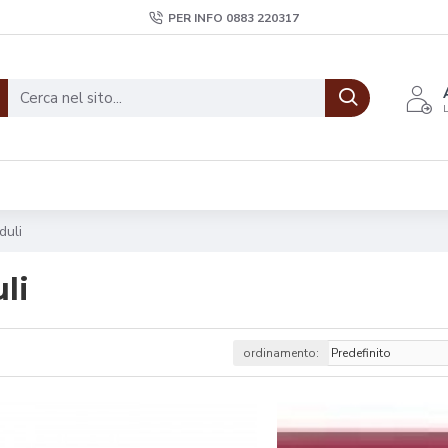
PER INFO 0883 220317
L
duli
li
ordinamento: