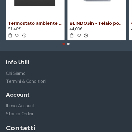
Termostato ambiente digitale per serie componibile
BLINDO3in - Telaio porta apparecchi blindato 3 moduli
51,40€
44,00€
Info Utili
Chi Siamo
Termini & Condizioni
Account
Il mio Account
Storico Ordini
Contatti