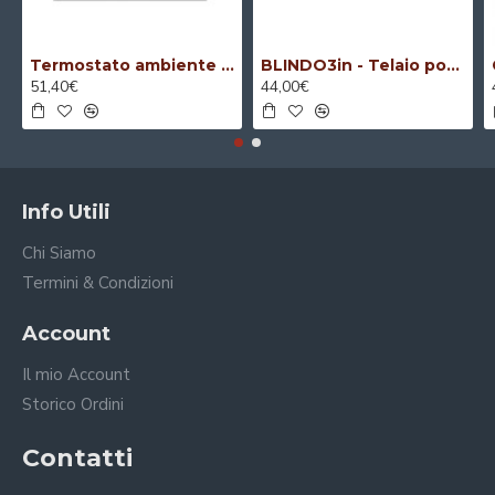
Termostato ambiente digitale per serie componibile
BLINDO3in - Telaio porta apparecchi blindato 3 moduli
51,40€
44,00€
Info Utili
Chi Siamo
Termini & Condizioni
Account
Il mio Account
Storico Ordini
Contatti